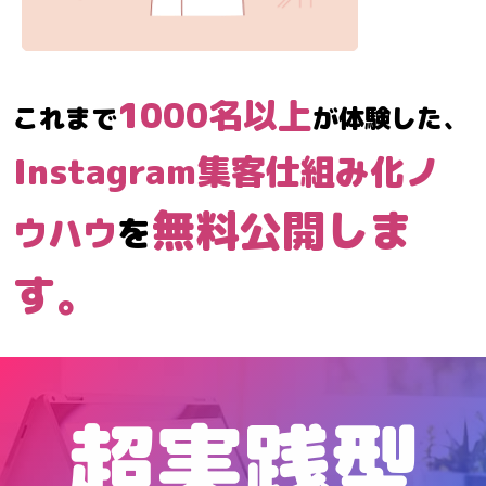
1
000
名
以上
これまで
が体験した、
Instagram集客仕組み化ノ
無料公開しま
ウハウ
を
す。
超実践型